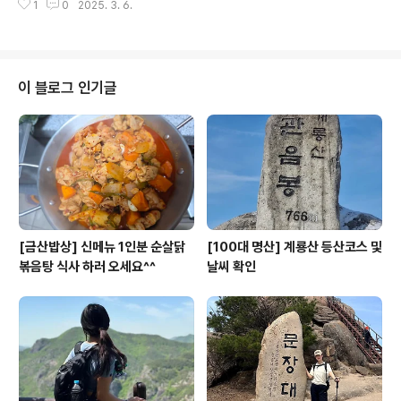
합니다. 또한, 월출산은 역사적, 문화적 가치도 지니고 있으
1
0
2025. 3. 6.
져 있어 등산을 통해 자연의 경이로움을 만끽할 수 있습니
며, 주변에는 여러 사찰과 유적지가 있어 탐방객들..
다. 주왕산의 정상에 오르면 주변의 경치가 한눈에 들어오
며, 특히 가을철에는 단풍이 물들어 더욱 아름다운 풍경을
제공합니다. 또한, 다양한 등산로가 마련되어 있어 초보자
부터 숙련된 등산객까지 모두 즐길 수 있는 코스가 있습니
이 블로그 인기글
다. 주왕산의 생태계는 다양한 식물과 동물로 가득 차 있어,
자연 관찰을 좋아하는 이들에게도 최적의 장소입니다. 이
곳에서의 하이킹은 단순한 운동을 넘어, 마음의 평화를 찾
고 자연과 하나 되는 경험을 선사합니다. 주왕산은 그 자체
로도 매력적이지만, 주변의 문화유산과 ..
[금산밥상] 신메뉴 1인분 순살닭
[100대 명산] 계룡산 등산코스 및
볶음탕 식사 하러 오세요^^
날씨 확인