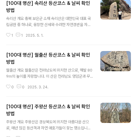
[100대 명산] 속리산 등산코스 & 날씨 확인
방법
글 내용
속리산 개요 충북 보은군 소재 속리산은 대한민국 대표 국
립공원 중 하나로, 웅장한 산세와 수려한 자연경관을 자랑
합니다. 해발 1,058m 문장대를 중심으로 계곡, 폭포, 법주
1
1
2025. 5. 1.
사 등 다채로운 볼거리를 제공하며, 초보부터 전문가까지
다양한 등산 코스를 갖춰 누구나 자신에게 맞는 산행을 즐
길 수 있죠. 사계절 내내 신록, 계곡, 단풍, 설경 등 매혹적인
[100대 명산] 월출산 등산코스 & 날씨 확인
풍경으로 방문객을 맞이합니다. 속리산의 매력 충청북도
보은군에 자리한 속리산은 1970년 국립공원으로 지정될
방법
글 내용
만큼 웅장하고 빼어난 산세를 자랑하는 곳입니다. 거대한
월출산 개요 월출산은 전라남도에 위치한 산으로, 해발 80
암봉과 기암괴석들이 어우러져 수려한 자연경관을 이루고
9m의 높이를 자랑합니다. 이 산은 전라남도 영암군과 무
있으며, 산 곳곳에 숨겨진 아름다운 계곡과 폭포들이 등산
안군에 걸쳐 있으며, 국립공원으로 지정되어 있어 자연보
객들에게 시원한 휴식처를 제공합니다. 속리산의 여러 봉
0
0
2025. 3. 24.
호와 생태계 보전이 이루어지고 있습니다. 월출산은 사계
우리 중 해발 1,05..
절 내내 다양한 경관을 제공하여 등산객과 자연 애호가들
에게 인기가 많습니다. 봄에는 화사한 꽃들이 만개하고, 여
[100대 명산] 주왕산 등산코스 & 날씨 확인
름에는 푸르른 숲과 시원한 계곡이 방문객들을 맞이합니
다. 가을철에는 단풍이 물들어 환상적인 경치를 만들어내
방법
글 내용
며, 겨울철에는 하얀 눈으로 덮인 풍경이 또 다른 매력을 발
주왕산 개요 주왕산은 경상북도에 위치한 아름다운 산으
산합니다. 월출산은 다양한 식물과 동물들이 서식하는 생
로, 매년 많은 등산객과 자연 애호가들이 찾는 명소입니다.
태계의 보고로, 특히 희귀한 식물과 동물들이 발견되기도
이곳은 웅장한 절벽과 푸른 숲, 그리고 맑은 계곡이 어우러