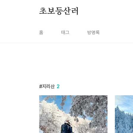
본문 바로가기
초보등산러
홈
태그
방명록
지리산
2