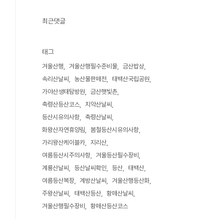
최근댓글
태그
겨울산행
겨울산행필수준비물
금산밥상
속리산날씨
농산물판매전
태백산국립공원
가야산생태탐방원
금산햇빛촌
축령산등산코스
치악산날씨
등산시유의사항
축령산날씨
화왕산자연휴양림
봄철등산시유의사항
가리왕산케이블카
지리산
여름등산시주의사항
겨울등산필수장비
계룡산날씨
등산날씨확인
등산
태백산
여름등산복장
계방산날씨
겨울산행등산화
주왕산날씨
태백산등산
황매산날씨
겨울산행필수장비
황매산등산코스