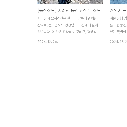
[등산정보] 지리산 등산코스 및 정보
겨울에 꼭
지리산 개요지리산은 한국의 남부에 위치한
겨울 산행 명
산으로, 전라남도와 경상남도의 경계에 걸쳐
름다운 풍경
있습니다. 이 산은 전라남도 구례군, 경상남
있는 특별한
도 산청군, 함양군, 거창군에 걸쳐 있으며, 한
특히 매력적
2024. 12. 26.
2024. 12. 2
국에서 가장 높은 산 중 하나로 손꼽힙니다.
찾고 있습니
지리산의 최고봉인 천왕봉은 1,915m로, 한
5곳의 산을
국에서 4번째로 높은 산입니다. 이로 인해 지
은 각기 다른
리산은 등산객들에게 도전의 대상이 되며, 정
방문하면 잊
상에서의 경치는 매우 장관입니다. 지리산의
다. 1. 태
역사와 문화 지리산은 단순한 자연 경관을 넘
한 국립공원
어, 한국의 역사와 문화에서도 중요한 위치를
치가 특히 
차지하고 있습니다. 이 지역은 고대부터 신성
백산 천제단은
한 장소로 여겨졌으며, 많은 전설과 이야기가
눈꽃과 함께
전해 내려오고 있습니다. 특히, 지리산은 고
히, 겨울철
려시대의 승려인 지리산 대사와 관련된 전설
깊은 경험으
이 유명합니다. 또한, 이 지역은 불교의 성지
1. 유일사 