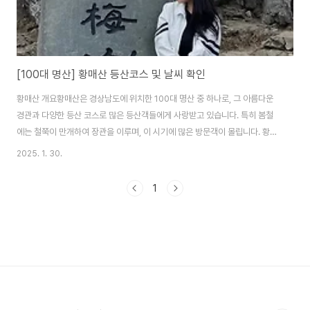
[100대 명산] 황매산 등산코스 및 날씨 확인
황매산 개요황매산은 경상남도에 위치한 100대 명산 중 하나로, 그 아름다운
경관과 다양한 등산 코스로 많은 등산객들에게 사랑받고 있습니다. 특히 봄철
에는 철쭉이 만개하여 장관을 이루며, 이 시기에 많은 방문객이 몰립니다. 황매
산은 초보자부터 숙련자까지 즐길 수 있는 다양한 난이도의 코스를 제공하여,
2025. 1. 30.
각기 다른 경험을 할 수 있는 최적의 장소입니다. 등산객들은 아름다운 자연을
만끽하며, 각 코스에서 제공하는 독특한 풍경을 감상할 수 있습니다. 황매산은
1
그 자체로도 매력적인 명소로, 자연과 함께하는 힐링의 시간을 선사합니다. 아
래는 황매산의 주요 등산 코스에 대한 자세한 정보입니다. 주요 등산 코스1. 기
본 코스 출발지: 모산재 주차장 코스 경로: 모산재 주차장 → 돛대바위 → 모산
재 → 철쭉군..