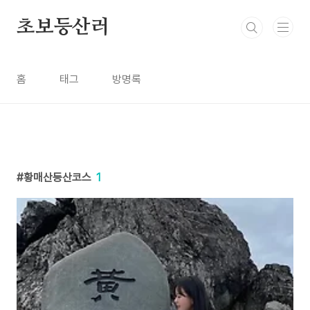
본문 바로가기
초보등산러
홈
태그
방명록
황매산등산코스
1