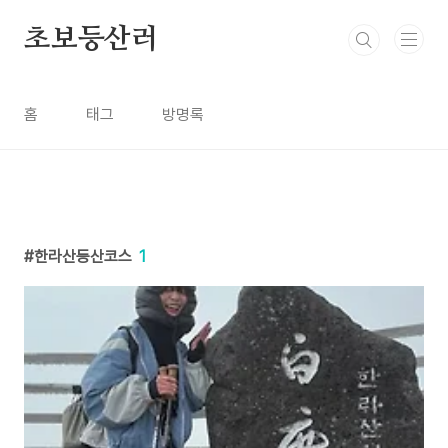
본문 바로가기
초보등산러
홈
태그
방명록
한라산등산코스
1