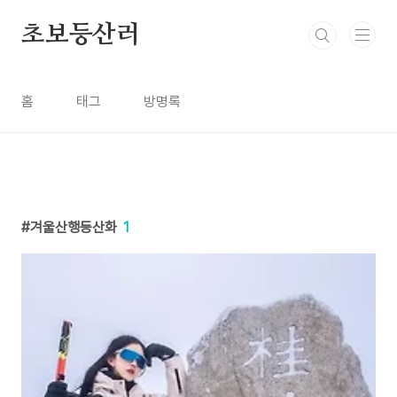
본문 바로가기
초보등산러
홈
태그
방명록
겨울산행등산화
1