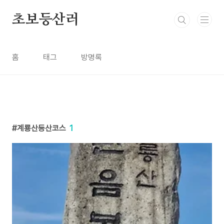
본문 바로가기
초보등산러
홈
태그
방명록
계룡산등산코스
1