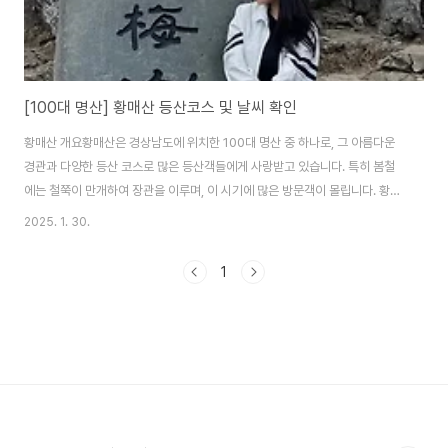
[100대 명산] 황매산 등산코스 및 날씨 확인
황매산 개요황매산은 경상남도에 위치한 100대 명산 중 하나로, 그 아름다운
경관과 다양한 등산 코스로 많은 등산객들에게 사랑받고 있습니다. 특히 봄철
에는 철쭉이 만개하여 장관을 이루며, 이 시기에 많은 방문객이 몰립니다. 황매
산은 초보자부터 숙련자까지 즐길 수 있는 다양한 난이도의 코스를 제공하여,
2025. 1. 30.
각기 다른 경험을 할 수 있는 최적의 장소입니다. 등산객들은 아름다운 자연을
만끽하며, 각 코스에서 제공하는 독특한 풍경을 감상할 수 있습니다. 황매산은
1
그 자체로도 매력적인 명소로, 자연과 함께하는 힐링의 시간을 선사합니다. 아
래는 황매산의 주요 등산 코스에 대한 자세한 정보입니다. 주요 등산 코스1. 기
본 코스 출발지: 모산재 주차장 코스 경로: 모산재 주차장 → 돛대바위 → 모산
재 → 철쭉군..