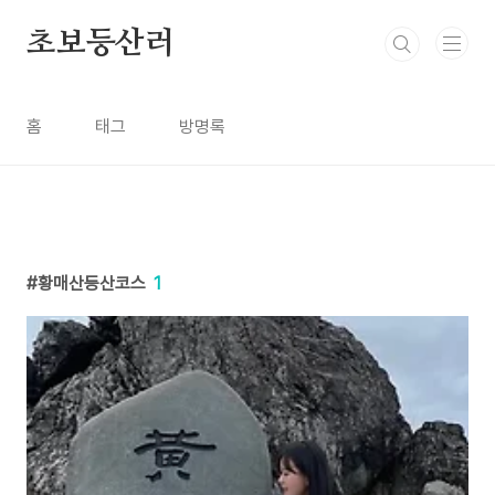
본문 바로가기
초보등산러
홈
태그
방명록
황매산등산코스
1